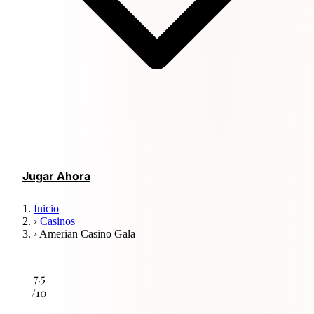
Jugar Ahora
Inicio
›
Casinos
›
Amerian Casino Gala
7.5
/10