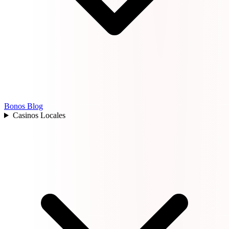
Bonos
Blog
Casinos Locales