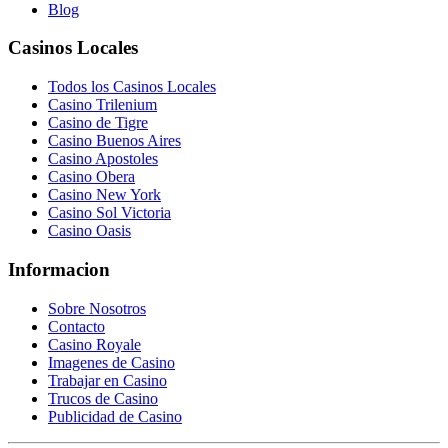
Blog
Casinos Locales
Todos los Casinos Locales
Casino Trilenium
Casino de Tigre
Casino Buenos Aires
Casino Apostoles
Casino Obera
Casino New York
Casino Sol Victoria
Casino Oasis
Informacion
Sobre Nosotros
Contacto
Casino Royale
Imagenes de Casino
Trabajar en Casino
Trucos de Casino
Publicidad de Casino