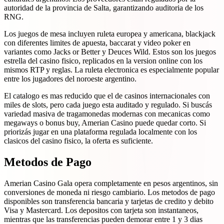
autoridad de la provincia de Salta, garantizando auditoria de los
RNG.
Los juegos de mesa incluyen ruleta europea y americana, blackjack
con diferentes limites de apuesta, baccarat y video poker en
variantes como Jacks or Better y Deuces Wild. Estos son los juegos
estrella del casino fisico, replicados en la version online con los
mismos RTP y reglas. La ruleta electronica es especialmente popular
entre los jugadores del noroeste argentino.
El catalogo es mas reducido que el de casinos internacionales con
miles de slots, pero cada juego esta auditado y regulado. Si buscás
variedad masiva de tragamonedas modernas con mecanicas como
megaways o bonus buy, Amerian Casino puede quedar corto. Si
priorizás jugar en una plataforma regulada localmente con los
clasicos del casino fisico, la oferta es suficiente.
Metodos de Pago
Amerian Casino Gala opera completamente en pesos argentinos, sin
conversiones de moneda ni riesgo cambiario. Los metodos de pago
disponibles son transferencia bancaria y tarjetas de credito y debito
Visa y Mastercard. Los depositos con tarjeta son instantaneos,
mientras que las transferencias pueden demorar entre 1 y 3 dias