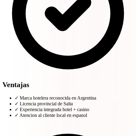
Ventajas
✓
Marca hotelera reconocida en Argentina
✓
Licencia provincial de Salta
✓
Experiencia integrada hotel + casino
✓
Atencion al cliente local en espanol