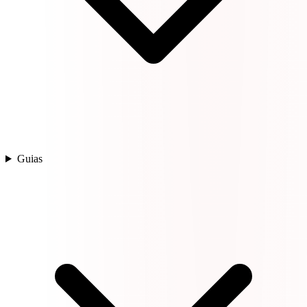
Guias