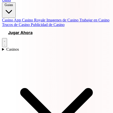
Guias
Casino App
Casino Royale
Imagenes de Casino
Trabajar en Casino
Trucos de Casino
Publicidad de Casino
Jugar Ahora
Casinos