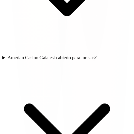
Amerian Casino Gala esta abierto para turistas?