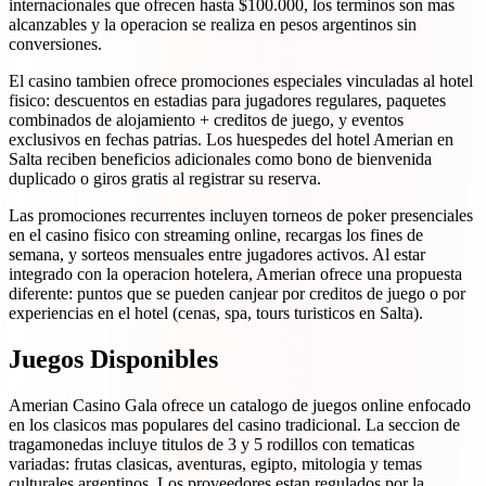
internacionales que ofrecen hasta $100.000, los terminos son mas
alcanzables y la operacion se realiza en pesos argentinos sin
conversiones.
El casino tambien ofrece promociones especiales vinculadas al hotel
fisico: descuentos en estadias para jugadores regulares, paquetes
combinados de alojamiento + creditos de juego, y eventos
exclusivos en fechas patrias. Los huespedes del hotel Amerian en
Salta reciben beneficios adicionales como bono de bienvenida
duplicado o giros gratis al registrar su reserva.
Las promociones recurrentes incluyen torneos de poker presenciales
en el casino fisico con streaming online, recargas los fines de
semana, y sorteos mensuales entre jugadores activos. Al estar
integrado con la operacion hotelera, Amerian ofrece una propuesta
diferente: puntos que se pueden canjear por creditos de juego o por
experiencias en el hotel (cenas, spa, tours turisticos en Salta).
Juegos Disponibles
Amerian Casino Gala ofrece un catalogo de juegos online enfocado
en los clasicos mas populares del casino tradicional. La seccion de
tragamonedas incluye titulos de 3 y 5 rodillos con tematicas
variadas: frutas clasicas, aventuras, egipto, mitologia y temas
culturales argentinos. Los proveedores estan regulados por la