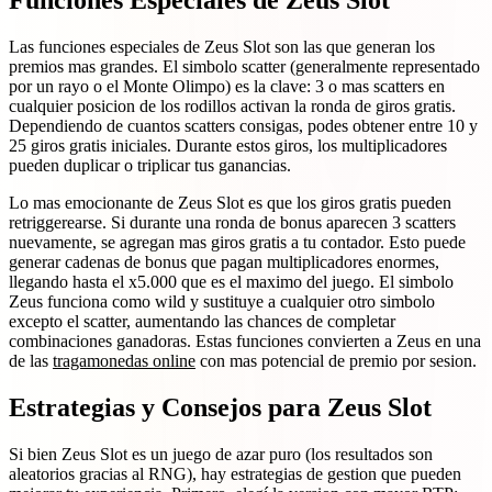
Funciones Especiales de Zeus Slot
Las funciones especiales de Zeus Slot son las que generan los
premios mas grandes. El simbolo scatter (generalmente representado
por un rayo o el Monte Olimpo) es la clave: 3 o mas scatters en
cualquier posicion de los rodillos activan la ronda de giros gratis.
Dependiendo de cuantos scatters consigas, podes obtener entre 10 y
25 giros gratis iniciales. Durante estos giros, los multiplicadores
pueden duplicar o triplicar tus ganancias.
Lo mas emocionante de Zeus Slot es que los giros gratis pueden
retriggerearse. Si durante una ronda de bonus aparecen 3 scatters
nuevamente, se agregan mas giros gratis a tu contador. Esto puede
generar cadenas de bonus que pagan multiplicadores enormes,
llegando hasta el x5.000 que es el maximo del juego. El simbolo
Zeus funciona como wild y sustituye a cualquier otro simbolo
excepto el scatter, aumentando las chances de completar
combinaciones ganadoras. Estas funciones convierten a Zeus en una
de las
tragamonedas online
con mas potencial de premio por sesion.
Estrategias y Consejos para Zeus Slot
Si bien Zeus Slot es un juego de azar puro (los resultados son
aleatorios gracias al RNG), hay estrategias de gestion que pueden