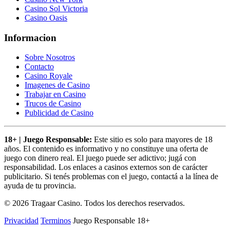
Casino Sol Victoria
Casino Oasis
Informacion
Sobre Nosotros
Contacto
Casino Royale
Imagenes de Casino
Trabajar en Casino
Trucos de Casino
Publicidad de Casino
18+ | Juego Responsable:
Este sitio es solo para mayores de 18
años. El contenido es informativo y no constituye una oferta de
juego con dinero real. El juego puede ser adictivo; jugá con
responsabilidad. Los enlaces a casinos externos son de carácter
publicitario. Si tenés problemas con el juego, contactá a la línea de
ayuda de tu provincia.
© 2026 Tragaar Casino. Todos los derechos reservados.
Privacidad
Terminos
Juego Responsable
18+