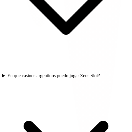
En que casinos argentinos puedo jugar Zeus Slot?