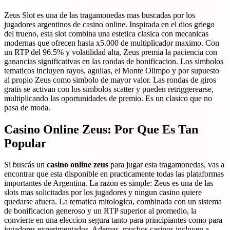
Zeus Slot es una de las tragamonedas mas buscadas por los
jugadores argentinos de casino online. Inspirada en el dios griego
del trueno, esta slot combina una estetica clasica con mecanicas
modernas que ofrecen hasta x5.000 de multiplicador maximo. Con
un RTP del 96.5% y volatilidad alta, Zeus premia la paciencia con
ganancias significativas en las rondas de bonificacion. Los simbolos
tematicos incluyen rayos, aguilas, el Monte Olimpo y por supuesto
al propio Zeus como simbolo de mayor valor. Las rondas de giros
gratis se activan con los simbolos scatter y pueden retriggerearse,
multiplicando las oportunidades de premio. Es un clasico que no
pasa de moda.
Casino Online Zeus: Por Que Es Tan
Popular
Si buscás un
casino online zeus
para jugar esta tragamonedas, vas a
encontrar que esta disponible en practicamente todas las plataformas
importantes de Argentina. La razon es simple: Zeus es una de las
slots mas solicitadas por los jugadores y ningun casino quiere
quedarse afuera. La tematica mitologica, combinada con un sistema
de bonificacion generoso y un RTP superior al promedio, la
convierte en una eleccion segura tanto para principiantes como para
jugadores experimentados. Ademas, muchos casinos incluyen a