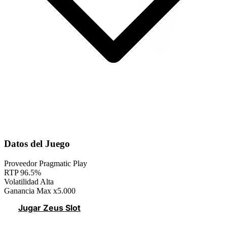
Datos del Juego
Proveedor
Pragmatic Play
RTP
96.5%
Volatilidad
Alta
Ganancia Max
x5.000
Jugar Zeus Slot