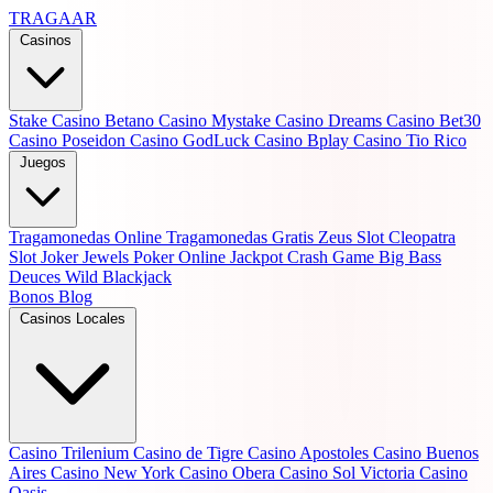
TRAGAAR
Casinos
Stake Casino
Betano Casino
Mystake Casino
Dreams Casino
Bet30
Casino
Poseidon Casino
GodLuck Casino
Bplay Casino
Tio Rico
Juegos
Tragamonedas Online
Tragamonedas Gratis
Zeus Slot
Cleopatra
Slot
Joker Jewels
Poker Online
Jackpot
Crash Game
Big Bass
Deuces Wild
Blackjack
Bonos
Blog
Casinos Locales
Casino Trilenium
Casino de Tigre
Casino Apostoles
Casino Buenos
Aires
Casino New York
Casino Obera
Casino Sol Victoria
Casino
Oasis