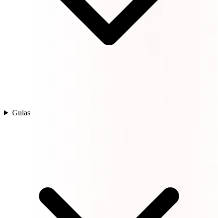
Guias