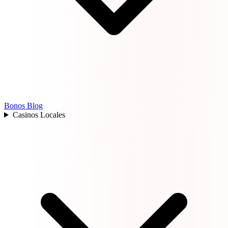
Bonos
Blog
Casinos Locales