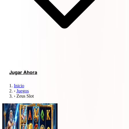
Jugar Ahora
Inicio
›
Juegos
›
Zeus Slot