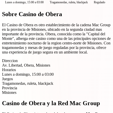
Lunes a domingo, 15:00 a 03:00
Tragamonedas, ruleta, blackjack
Regulado
Sobre Casino de Obera
El Casino de Obera es otro establecimiento de la cadena Mac Group
en la provincia de Misiones, ubicado en la segunda ciudad mas
importante de la provincia. Obera, conocida como la "Capital del
Monte", alberga este casino como una de las principales opciones de
entretenimiento nocturno de la region centro-norte de Misiones. Con
tragamonedas y mesas de juego reguladas por la provincia, ofrece
una experiencia de juego segura en un ambiente local.
Direccion
Av. Libertad, Obera, Misiones
Horarios
Lunes a domingo, 15:00 a 03:00
Juegos
Tragamonedas, ruleta, blackjack
Provincia
Misiones
Casino de Obera y la Red Mac Group