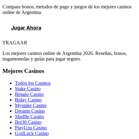
Compara bonos, metodos de pago y juegos de los mejores casinos
online de Argentina.
Jugar Ahora
TRAGAAR
Los mejores casinos online de Argentina 2026. Reseñas, bonos,
tragamonedas y guías para jugar seguro.
Mejores Casinos
Todos los Casinos
Stake Casino
Betano Casino
Bplay Casino
Mystake Casino
Dreams Casino
Shuffle Casino
Bet30 Casino
PlayUzu Casino
GodLuck Casino