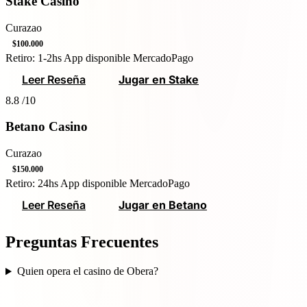
Stake Casino
Curazao
$100.000
Retiro: 1-2hs
App disponible
MercadoPago
Leer Reseña
Jugar en Stake
8.8
/10
Betano Casino
Curazao
$150.000
Retiro: 24hs
App disponible
MercadoPago
Leer Reseña
Jugar en Betano
Preguntas Frecuentes
Quien opera el casino de Obera?