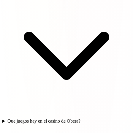
Que juegos hay en el casino de Obera?