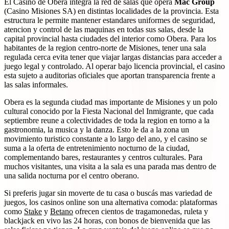
El Casino de Obera integra la red de salas que opera
Mac Group
(Casino Misiones SA) en distintas localidades de la provincia. Esta
estructura le permite mantener estandares uniformes de seguridad,
atencion y control de las maquinas en todas sus salas, desde la
capital provincial hasta ciudades del interior como Obera. Para los
habitantes de la region centro-norte de Misiones, tener una sala
regulada cerca evita tener que viajar largas distancias para acceder a
juego legal y controlado. Al operar bajo licencia provincial, el casino
esta sujeto a auditorias oficiales que aportan transparencia frente a
las salas informales.
Obera es la segunda ciudad mas importante de Misiones y un polo
cultural conocido por la Fiesta Nacional del Inmigrante, que cada
septiembre reune a colectividades de toda la region en torno a la
gastronomia, la musica y la danza. Esto le da a la zona un
movimiento turistico constante a lo largo del ano, y el casino se
suma a la oferta de entretenimiento nocturno de la ciudad,
complementando bares, restaurantes y centros culturales. Para
muchos visitantes, una visita a la sala es una parada mas dentro de
una salida nocturna por el centro oberano.
Si preferis jugar sin moverte de tu casa o buscás mas variedad de
juegos, los casinos online son una alternativa comoda: plataformas
como
Stake
y
Betano
ofrecen cientos de tragamonedas, ruleta y
blackjack en vivo las 24 horas, con bonos de bienvenida que las