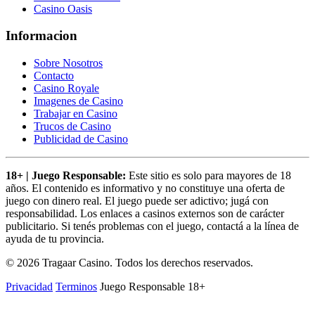
Casino Oasis
Informacion
Sobre Nosotros
Contacto
Casino Royale
Imagenes de Casino
Trabajar en Casino
Trucos de Casino
Publicidad de Casino
18+ | Juego Responsable:
Este sitio es solo para mayores de 18
años. El contenido es informativo y no constituye una oferta de
juego con dinero real. El juego puede ser adictivo; jugá con
responsabilidad. Los enlaces a casinos externos son de carácter
publicitario. Si tenés problemas con el juego, contactá a la línea de
ayuda de tu provincia.
© 2026 Tragaar Casino. Todos los derechos reservados.
Privacidad
Terminos
Juego Responsable
18+