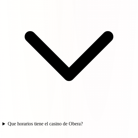
Que horarios tiene el casino de Obera?