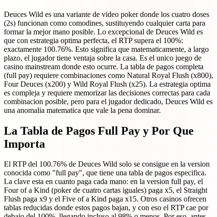
Deuces Wild es una variante de video poker donde los cuatro doses
(2s) funcionan como comodines, sustituyendo cualquier carta para
formar la mejor mano posible. Lo excepcional de Deuces Wild es
que con estrategia optima perfecta, el RTP supera el 100%:
exactamente 100.76%. Esto significa que matematicamente, a largo
plazo, el jugador tiene ventaja sobre la casa. Es el unico juego de
casino mainstream donde esto ocurre. La tabla de pagos completa
(full pay) requiere combinaciones como Natural Royal Flush (x800),
Four Deuces (x200) y Wild Royal Flush (x25). La estrategia optima
es compleja y requiere memorizar las decisiones correctas para cada
combinacion posible, pero para el jugador dedicado, Deuces Wild es
una anomalia matematica que vale la pena dominar.
La Tabla de Pagos Full Pay y Por Que
Importa
El RTP del 100.76% de Deuces Wild solo se consigue en la version
conocida como "full pay", que tiene una tabla de pagos especifica.
La clave esta en cuanto paga cada mano: en la version full pay, el
Four of a Kind (poker de cuatro cartas iguales) paga x5, el Straight
Flush paga x9 y el Five of a Kind paga x15. Otros casinos ofrecen
tablas reducidas donde estos pagos bajan, y con eso el RTP cae por
debajo del 100%, llegando incluso al 98% o menos. Por eso, antes