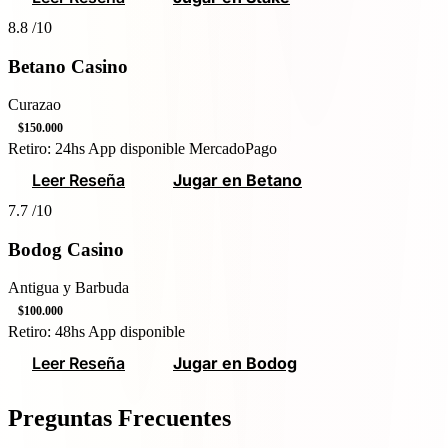
8.8
/10
Betano Casino
Curazao
$150.000
Retiro: 24hs
App disponible
MercadoPago
Leer Reseña
Jugar en Betano
7.7
/10
Bodog Casino
Antigua y Barbuda
$100.000
Retiro: 48hs
App disponible
Leer Reseña
Jugar en Bodog
Preguntas Frecuentes