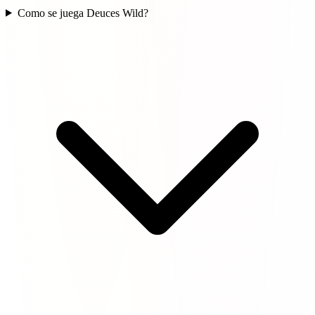
Como se juega Deuces Wild?