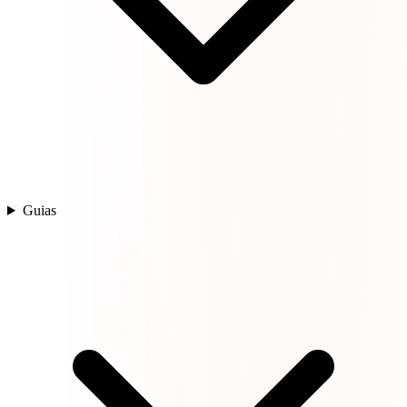
Guias