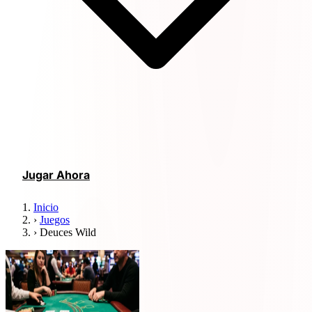
Jugar Ahora
Inicio
›
Juegos
›
Deuces Wild