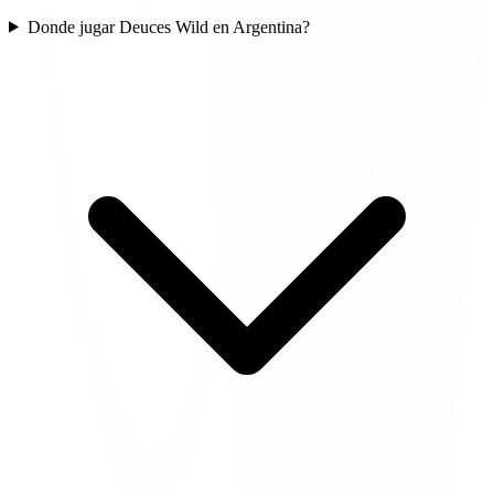
Donde jugar Deuces Wild en Argentina?