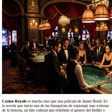
Casino Royale
es mucho mas que una pelicula de James Bond. Es
la novela que inicio una de las franquicias de espionaje mas exitosas
de la historia, un hito cultural que redefinio el genero del thriller y