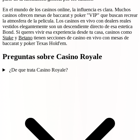
En el mundo de los casinos online, la influencia es clara. Muchos
casinos ofrecen mesas de baccarat y poker "VIP" que buscan recrear
la atmosfera de la pelicula. Los casinos en vivo con dealers reales
vestidos elegantemente son un descendiente directo de esa estetica
Bond. Si queres vivir esa experiencia desde tu casa, casinos como
Stake
y
Betano
tienen secciones de casino en vivo con mesas de
baccarat y poker Texas Hold'em.
Preguntas sobre Casino Royale
¿De que trata Casino Royale?