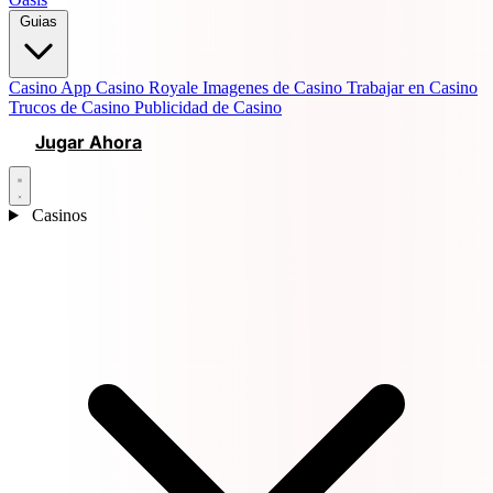
Guias
Casino App
Casino Royale
Imagenes de Casino
Trabajar en Casino
Trucos de Casino
Publicidad de Casino
Jugar Ahora
Casinos