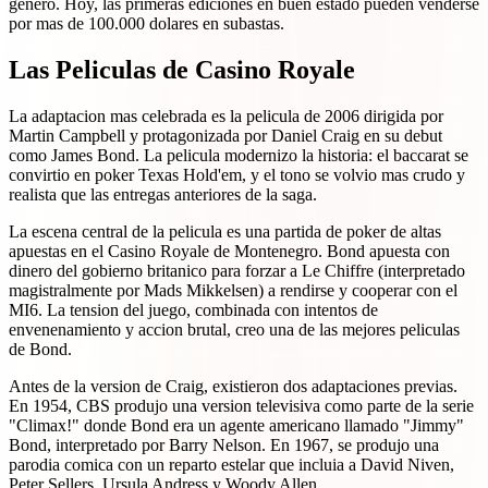
genero. Hoy, las primeras ediciones en buen estado pueden venderse
por mas de 100.000 dolares en subastas.
Las Peliculas de Casino Royale
La adaptacion mas celebrada es la pelicula de 2006 dirigida por
Martin Campbell y protagonizada por Daniel Craig en su debut
como James Bond. La pelicula modernizo la historia: el baccarat se
convirtio en poker Texas Hold'em, y el tono se volvio mas crudo y
realista que las entregas anteriores de la saga.
La escena central de la pelicula es una partida de poker de altas
apuestas en el Casino Royale de Montenegro. Bond apuesta con
dinero del gobierno britanico para forzar a Le Chiffre (interpretado
magistralmente por Mads Mikkelsen) a rendirse y cooperar con el
MI6. La tension del juego, combinada con intentos de
envenenamiento y accion brutal, creo una de las mejores peliculas
de Bond.
Antes de la version de Craig, existieron dos adaptaciones previas.
En 1954, CBS produjo una version televisiva como parte de la serie
"Climax!" donde Bond era un agente americano llamado "Jimmy"
Bond, interpretado por Barry Nelson. En 1967, se produjo una
parodia comica con un reparto estelar que incluia a David Niven,
Peter Sellers, Ursula Andress y Woody Allen.