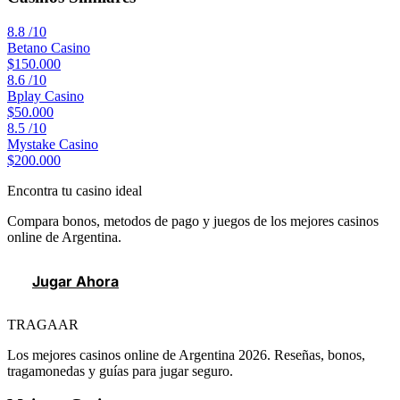
8.8
/10
Betano Casino
$150.000
8.6
/10
Bplay Casino
$50.000
8.5
/10
Mystake Casino
$200.000
Encontra tu casino ideal
Compara bonos, metodos de pago y juegos de los mejores casinos
online de Argentina.
Jugar Ahora
TRAGAAR
Los mejores casinos online de Argentina 2026. Reseñas, bonos,
tragamonedas y guías para jugar seguro.