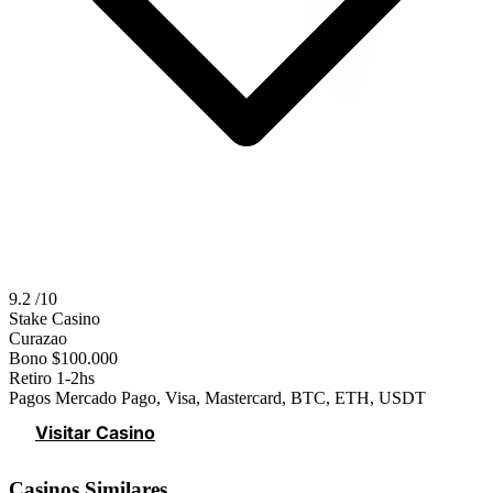
9.2
/10
Stake Casino
Curazao
Bono
$100.000
Retiro
1-2hs
Pagos
Mercado Pago, Visa, Mastercard, BTC, ETH, USDT
Visitar Casino
Casinos Similares