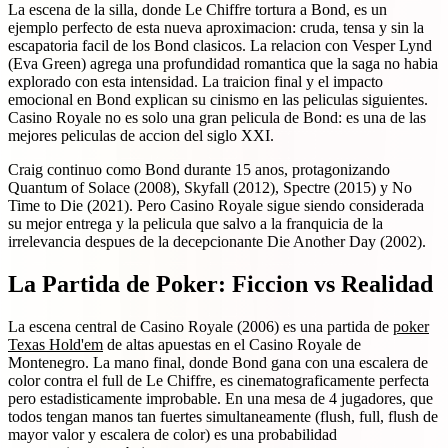
La escena de la silla, donde Le Chiffre tortura a Bond, es un
ejemplo perfecto de esta nueva aproximacion: cruda, tensa y sin la
escapatoria facil de los Bond clasicos. La relacion con Vesper Lynd
(Eva Green) agrega una profundidad romantica que la saga no habia
explorado con esta intensidad. La traicion final y el impacto
emocional en Bond explican su cinismo en las peliculas siguientes.
Casino Royale no es solo una gran pelicula de Bond: es una de las
mejores peliculas de accion del siglo XXI.
Craig continuo como Bond durante 15 anos, protagonizando
Quantum of Solace (2008), Skyfall (2012), Spectre (2015) y No
Time to Die (2021). Pero Casino Royale sigue siendo considerada
su mejor entrega y la pelicula que salvo a la franquicia de la
irrelevancia despues de la decepcionante Die Another Day (2002).
La Partida de Poker: Ficcion vs Realidad
La escena central de Casino Royale (2006) es una partida de
poker
Texas Hold'em
de altas apuestas en el Casino Royale de
Montenegro. La mano final, donde Bond gana con una escalera de
color contra el full de Le Chiffre, es cinematograficamente perfecta
pero estadisticamente improbable. En una mesa de 4 jugadores, que
todos tengan manos tan fuertes simultaneamente (flush, full, flush de
mayor valor y escalera de color) es una probabilidad