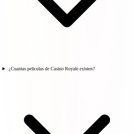
¿Cuantas peliculas de Casino Royale existen?