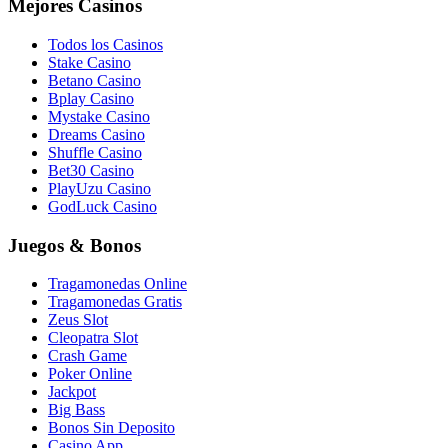
Mejores Casinos
Todos los Casinos
Stake Casino
Betano Casino
Bplay Casino
Mystake Casino
Dreams Casino
Shuffle Casino
Bet30 Casino
PlayUzu Casino
GodLuck Casino
Juegos & Bonos
Tragamonedas Online
Tragamonedas Gratis
Zeus Slot
Cleopatra Slot
Crash Game
Poker Online
Jackpot
Big Bass
Bonos Sin Deposito
Casino App