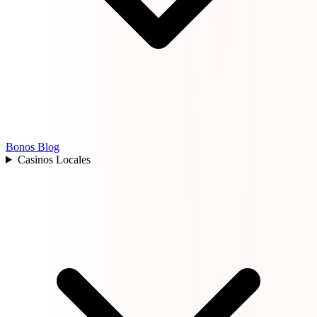
Bonos
Blog
Casinos Locales