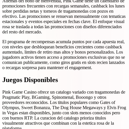
Ademas del bono de bienvenida, Pink Game tiene un calendario de
promociones frecuentes con recargas semanales, cashback los lunes
sobre perdidas netas y torneos de tragamonedas con pozos en
efectivo. Las promociones se renuevan mensualmente con tematicas
estacionales y eventos especiales en fechas clave. El enfoque visual
rosa se traslada a todas las promociones con diseños diferenciados
del resto del mercado.
El programa de recompensas acumula puntos por cada apuesta real,
con niveles que desbloquean beneficios crecientes como cashback
aumentado, limites de retiro mas altos y bonos personalizados. Los
jugadores activos tienen acceso a promociones exclusivas que no se
comunican publicamente, como giros gratis en slots recien lanzados
o recargas sorpresa para mantener el engagement.
Juegos Disponibles
Pink Game Casino ofrece un catalogo variado con tragamonedas de
Pragmatic Play, BGaming, Spinomenal, Booongo y otros
proveedores reconocidos. Los titulos populares como Gates of
Olympus, Sweet Bonanza, The Dog House Megaways y Elvis Frog
in Vegas estan disponibles, junto con slots menos conocidos pero
con buenos RTP. La curacion del catalogo prioriza titulos
visualmente atractivos que combinan con la estetica rosa de la
plataforma.