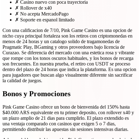
✗
Casino nuevo con poca trayectoria
✗
Rollover de x40
✗
No acepta MercadoPago
✗
Soporte en espanol limitado
Con una calificacion de 7/10, Pink Game Casino es una opcion de
nicho cuya principal fortaleza son los retiros con criptomonedas en
menos de 24 horas y un catalogo solido de tragamonedas de
Pragmatic Play, BGaming y otros proveedores bajo licencia de
Curazao. Se diferencia del mercado con una estetica rosa y vibrante
que rompe con los tonos oscuros habituales, y los bonos de recarga
son frecuentes. En nuestra prueba, el retiro con USDT se proceso
dentro del plazo de 24 horas que indica la plataforma. Es una opcion
para jugadores que buscan algo visualmente diferente sin sacrificar
la calidad de juegos.
Bonos y Promociones
Pink Game Casino ofrece un bono de bienvenida del 150% hasta
$40.000 ARS equivalente en tu primer deposito, con rollover x40 y
un plazo amplio de 21 dias para cumplirlo. El plazo extendido es
una ventaja comparado con casinos que exigen 5 o 7 dias,
permitiendo distribuir las apuestas sin sesiones intensivas diarias.