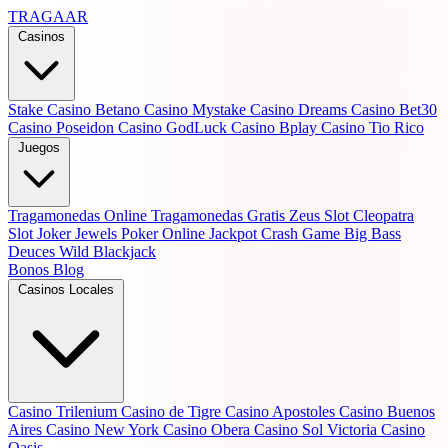
TRAGAAR
Casinos
Stake Casino
Betano Casino
Mystake Casino
Dreams Casino
Bet30
Casino
Poseidon Casino
GodLuck Casino
Bplay Casino
Tio Rico
Juegos
Tragamonedas Online
Tragamonedas Gratis
Zeus Slot
Cleopatra
Slot
Joker Jewels
Poker Online
Jackpot
Crash Game
Big Bass
Deuces Wild
Blackjack
Bonos
Blog
Casinos Locales
Casino Trilenium
Casino de Tigre
Casino Apostoles
Casino Buenos
Aires
Casino New York
Casino Obera
Casino Sol Victoria
Casino
Oasis