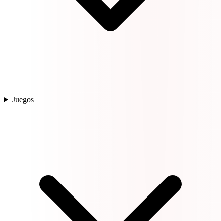
Juegos