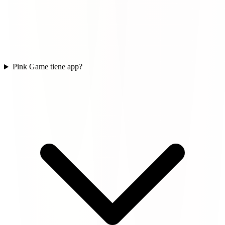
Pink Game tiene app?