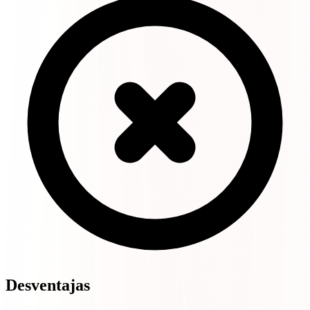
Desventajas