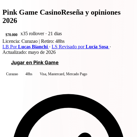
Pink Game Casino
Reseña y opiniones
2026
x35 rollover · 21 dias
$70.000
Licencia: Curazao
|
Retiro: 48hs
LB
Por
Lucas Bianchi
·
LS
Revisado por
Lucía Sosa
·
Actualizado: mayo de 2026
Jugar en Pink Game
Curazao
48hs
Visa, Mastercard, Mercado Pago