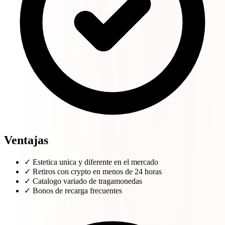
Ventajas
✓
Estetica unica y diferente en el mercado
✓
Retiros con crypto en menos de 24 horas
✓
Catalogo variado de tragamonedas
✓
Bonos de recarga frecuentes